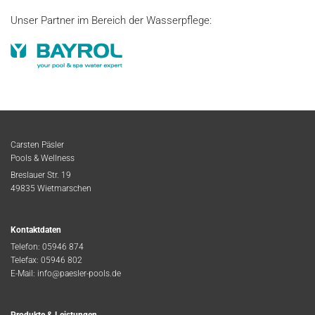
Unser Partner im Bereich der Wasserpflege:
Carsten Päsler
Pools & Wellness
Breslauer Str. 19
49835 Wietmarschen
Kontaktdaten
Telefon:
05946 874
Telefax: 05946 802
E-Mail:
info@paesler-pools.de
Produkte & Leistungen