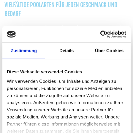
VIELFÄLTIGE POOLARTEN FÜR JEDEN GESCHMACK UND
BEDARF
Je nach Ihren Vorstellungen, dem verfügbaren Platz und Budget
bietet Carsten Päsler verschiedene
Pooltypen an:
Zustimmung
Details
Über Cookies
Fertigbecken
- Diese hochwertigen Pools aus
glasfaserverstärktem Kunststoff werden vollständig vorgefertigt
Diese Webseite verwendet Cookies
angeliefert und sind innerhalb weniger Tage einsatzbereit. Als
zertifizierter RivieraPool ProPartner setzt Carsten Päsler bei
Wir verwenden Cookies, um Inhalte und Anzeigen zu
Nordhorn auf Premium-Qualität mit sieben spezialisierten
personalisieren, Funktionen für soziale Medien anbieten
Schichten, die für Langlebigkeit, Formstabilität und
zu können und die Zugriffe auf unsere Website zu
Farbbeständigkeit sorgen.
analysieren. Außerdem geben wir Informationen zu Ihrer
Verwendung unserer Website an unsere Partner für
soziale Medien, Werbung und Analysen weiter. Unsere
Folienbecken
- Wenn es um maximale Gestaltungsfreiheit geht,
Partner führen diese Informationen möglicherweise mit
sind Folienbecken die ideale Wahl. Den Formen und Größen sind
weiteren Daten zusammen, die Sie ihnen bereitgestellt
keine Grenzen gesetzt, während Sie gleichzeitig von einem