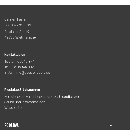
Carsten Päsler
Pools & Wellness
Breslauer Str. 19
49835 Wietmarschen
Kontaktdaten
Telefon:
05946 874
Telefax: 05946 802
E-Mail:
info@paesler-pools.de
Produkte & Leistungen
Fertigbecken, Folienbecken und Stahlrandbecken
Sauna und Infrarotkabinen
Wasserpflege
POOLBAU