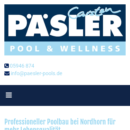
Zum Inhalt springen
05946 874

info@paesler-pools.de

Professioneller Poolbau bei Nordhorn für
mehr Lebensqualität