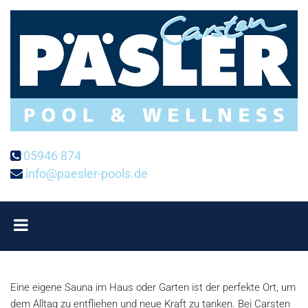
Zum Inhalt springen
05946 874

info@paesler-pools.de

Eine eigene Sauna im Haus oder Garten ist der perfekte Ort, um
dem Alltag zu entfliehen und neue Kraft zu tanken. Bei Carsten