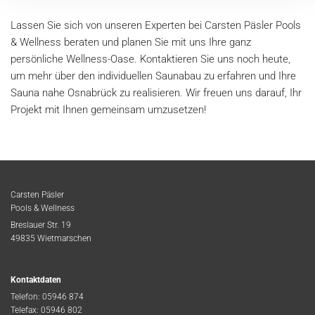
Lassen Sie sich von unseren Experten bei Carsten Päsler Pools
& Wellness beraten und planen Sie mit uns Ihre ganz
persönliche Wellness-Oase. Kontaktieren Sie uns noch heute,
um mehr über den individuellen Saunabau zu erfahren und Ihre
Sauna nahe Osnabrück zu realisieren. Wir freuen uns darauf, Ihr
Projekt mit Ihnen gemeinsam umzusetzen!
Carsten Päsler
Pools & Wellness
Breslauer Str. 19
49835 Wietmarschen
Kontaktdaten
Telefon:
05946 874
Telefax: 05946 802